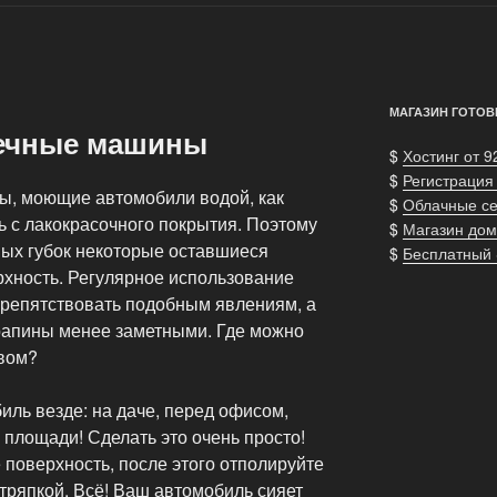
МАГАЗИН ГОТОВ
оечные машины
$
Хостинг от 9
$
Регистрация
ы, моющие автомобили водой, как
$
Облачные с
ь с лакокрасочного покрытия. Поэтому
$
Магазин дом
ых губок некоторые оставшиеся
$
Бесплатный
рхность. Регулярное использование
препятствовать подобным явлениям, а
рапины менее заметными. Где можно
твом?
ль везде: на даче, перед офисом,
 площади! Сделать это очень просто!
 поверхность, после этого отполируйте
тряпкой. Всё! Ваш автомобиль сияет