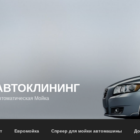
АВТОКЛИНИНГ
втоматическая Мойка
т
Евромойка
Спреер для мойки автомашины
До