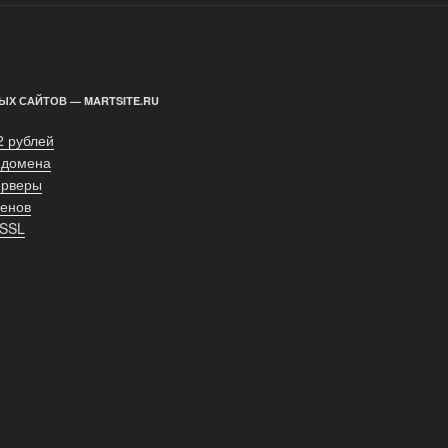
ЫХ САЙТОВ — MARTSITE.RU
2 рублей
 домена
ерверы
енов
 SSL