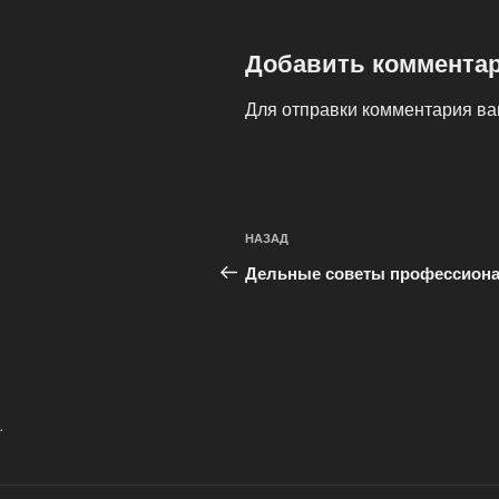
Добавить коммента
Для отправки комментария в
Навигация
Предыдущая
НАЗАД
по
запись:
Дельные советы профессион
записям
.