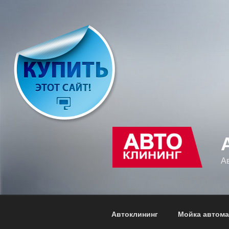
Перейти
к
содержимому
А
Автоклининг
Мойка автома