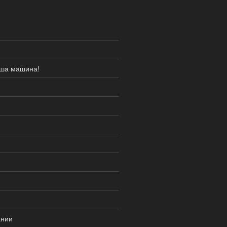
аша машина!
ании