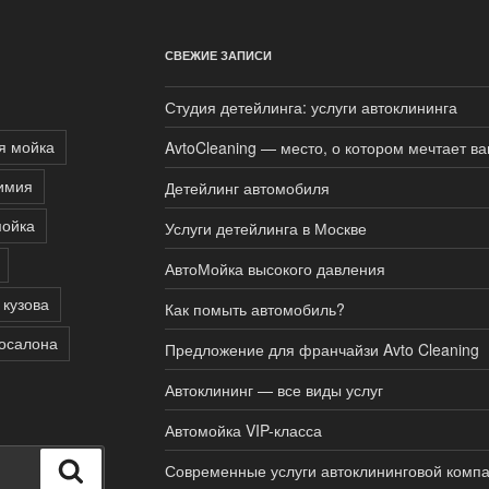
СВЕЖИЕ ЗАПИСИ
Студия детейлинга: услуги автоклининга
я мойка
AvtoCleaning — место, о котором мечтает в
имия
Детейлинг автомобиля
мойка
Услуги детейлинга в Москве
АвтоМойка высокого давления
 кузова
Как помыть автомобиль?
тосалона
Предложение для франчайзи Avto Cleaning
Автоклининг — все виды услуг
Автомойка VIP-класса
Поиск
Современные услуги автоклининговой комп