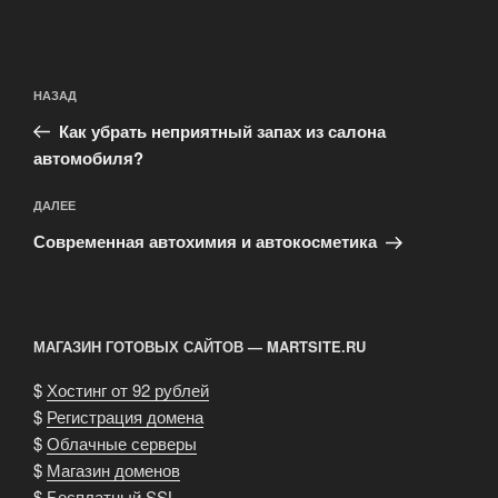
Навигация
Предыдущая
НАЗАД
по
запись:
записям
Как убрать неприятный запах из салона
автомобиля?
Следующая
ДАЛЕЕ
запись
Современная автохимия и автокосметика
МАГАЗИН ГОТОВЫХ САЙТОВ — MARTSITE.RU
$
Хостинг от 92 рублей
$
Регистрация домена
$
Облачные серверы
$
Магазин доменов
$
Бесплатный SSL