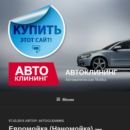
Перейти
к
содержимому
АВТОКЛИНИНГ
Автоматическая Мойка
Меню
ОПУБЛИКОВАНО
07.03.2015
АВТОР:
AVTOCLEANING
Евромойка (Наномойка) —