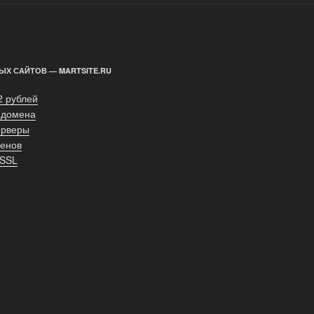
ЫХ САЙТОВ — MARTSITE.RU
2 рублей
 домена
ерверы
енов
 SSL