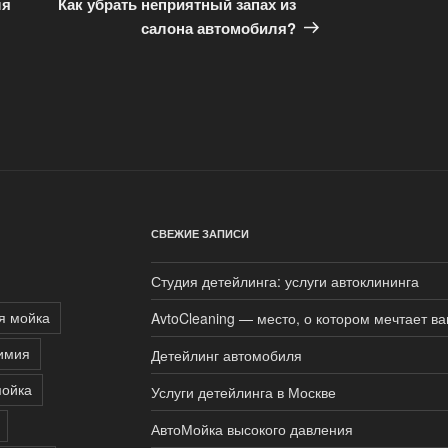
запись
ля
Как убрать неприятный запах из
салона автомобиля?
СВЕЖИЕ ЗАПИСИ
Студия детейлинга: услуги автоклининга
я мойка
AvtoCleaning — место, о котором мечтает в
имия
Детейлинг автомобиля
мойка
Услуги детейлинга в Москве
АвтоМойка высокого давления