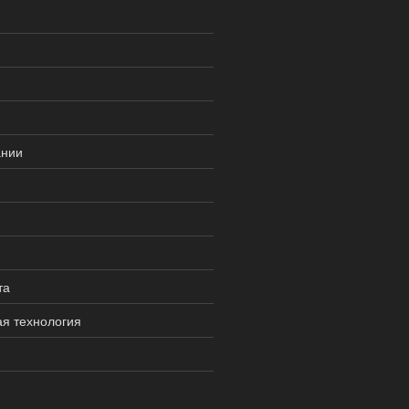
ании
та
я технология