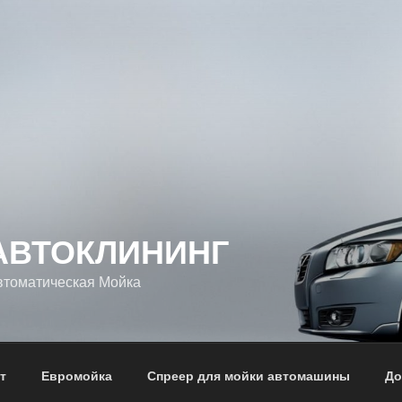
АВТОКЛИНИНГ
втоматическая Мойка
т
Евромойка
Спреер для мойки автомашины
До