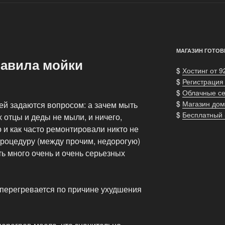
МАГАЗИН ГОТОВ
авила мойки
$
Хостинг от 9
$
Регистрация
$
Облачные с
$
Магазин дом
й задаются вопросом: а зачем мыть
$
Бесплатный
 отцы и деды не мыли, и ничего,
ко и как часто ремонтировали никто не
 процедуру (между прочим, недорогую)
ть много очень и очень серьезных
 перегревается по причине ухудшения