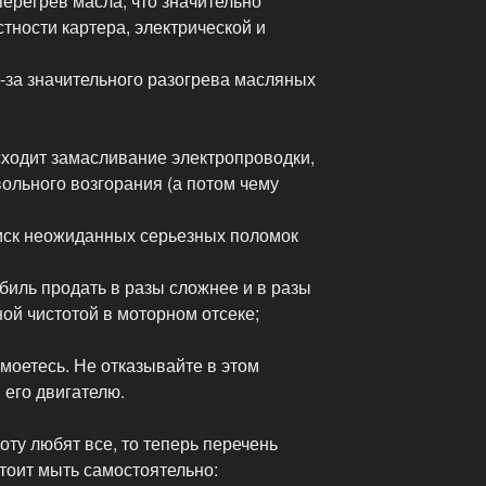
ерегрев масла, что значительно
стности картера, электрической и
-за значительного разогрева масляных
сходит замасливание электропроводки,
вольного возгорания (а потом чему
иск неожиданных серьезных поломок
биль продать в разы сложнее и в разы
ной чистотой в моторном отсеке;
 моетесь. Не отказывайте в этом
 его двигателю.
оту любят все, то теперь перечень
стоит мыть самостоятельно: