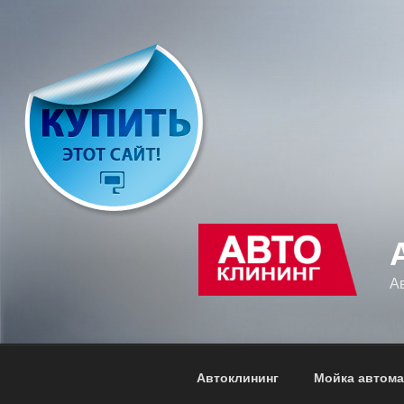
Перейти
к
содержимому
А
Автоклининг
Мойка автома