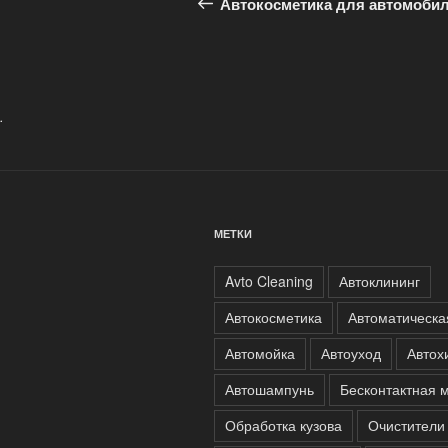
запись:
Автокосметика для автомоби
записям
.
МЕТКИ
Avto Cleaning
Автоклининг
Автокосметика
Автоматическа
Автомойка
Автоуход
Автох
Автошампунь
Бесконтактная 
Обработка кузова
Очистители