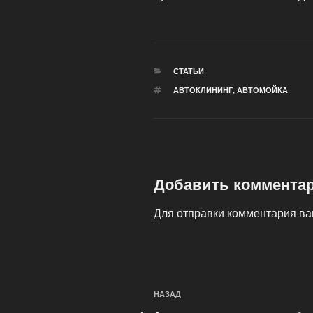
РУБРИКИ
СТАТЬИ
МЕТКИ
АВТОКЛИНИНГ
,
АВТОМОЙКА
Добавить коммента
Для отправки комментария в
Навигация
Предыдущая
НАЗАД
по