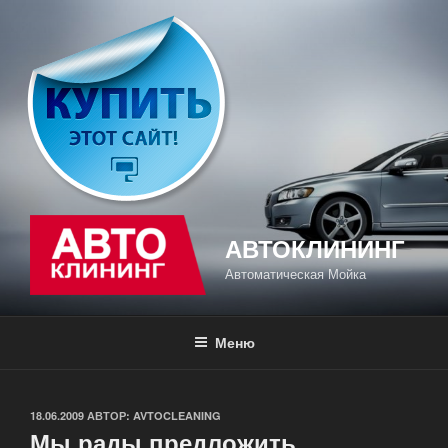
Перейти
к
содержимому
АВТОКЛИНИНГ
Автоматическая Мойка
Меню
ОПУБЛИКОВАНО
18.06.2009
АВТОР:
AVTOCLEANING
Мы рады предложить